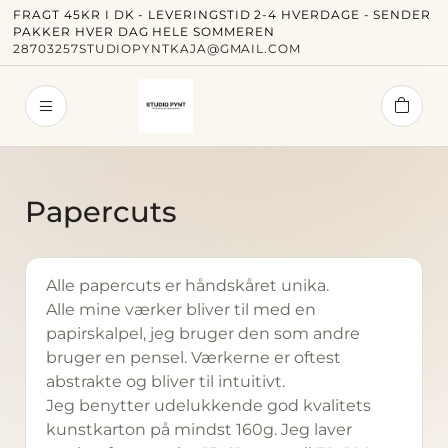
FRAGT 45KR I DK - LEVERINGSTID 2-4 HVERDAGE - SENDER
PAKKER HVER DAG HELE SOMMEREN
28703257
STUDIOPYNTKAJA@GMAIL.COM
Studi
Papercuts
Alle papercuts er håndskåret unika.
Alle mine værker bliver til med en
papirskalpel, jeg bruger den som andre
Forside
bruger en pensel. Værkerne er oftest
abstrakte og bliver til intuitivt.
Alle væ
Jeg benytter udelukkende god kvalitets
kunstkarton på mindst 160g. Jeg laver
Papercu