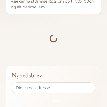
værker fra størrelse 15x21cm op til 70x100cm
og alt derimellem.
Foldede
Relieffe
Bestill
Indlæser...
Atelier
Om
Kontakt
Nyhedsbrev
Gavekor
TILMELD