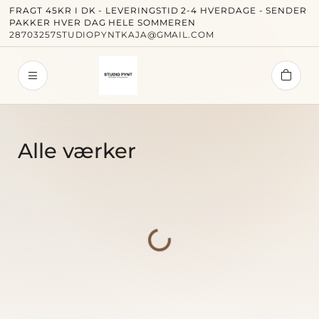
FRAGT 45KR I DK - LEVERINGSTID 2-4 HVERDAGE - SENDER
PAKKER HVER DAG HELE SOMMEREN
28703257
STUDIOPYNTKAJA@GMAIL.COM
Studi
Alle værker
Indlæser...
Forside
Alle væ
Papercu