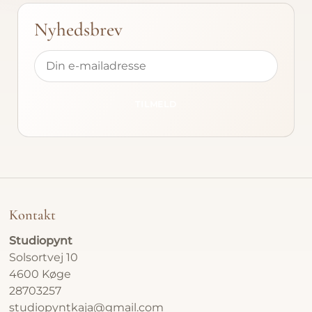
Nyhedsbrev
Foldede
Relieffe
Bestill
TILMELD
Atelier
Om
Kontakt
Kontakt
Studiopynt
Gavekor
Solsortvej 10
4600 Køge
28703257
studiopyntkaja@gmail.com