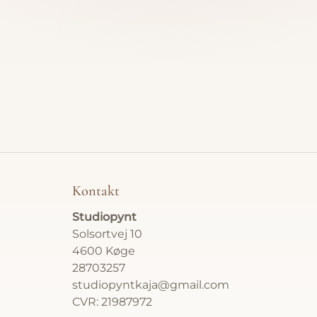
Alle væ
Papercu
Foldede
Relieffe
Bestill
Kontakt
Atelier
Studiopynt
Om
Solsortvej 10
4600 Køge
Kontakt
28703257
studiopyntkaja@gmail.com
Gavekor
CVR: 21987972