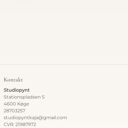
Papercu
Foldede
Relieffe
Bestill
Besøg Ga
Kontakt
Om
Studiopynt
Kontakt
Stationspladsen 5
4600 Køge
28703257
Gavekor
studiopyntkaja@gmail.com
CVR: 21987972