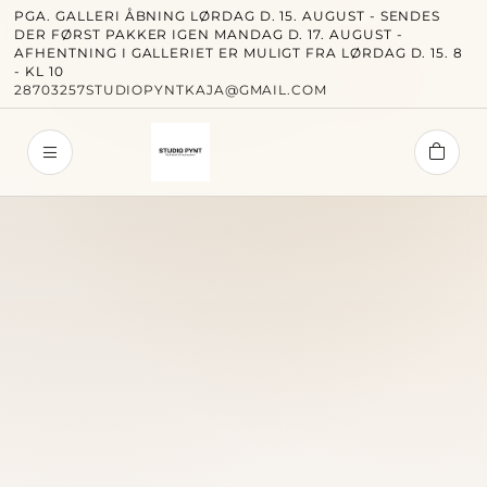
PGA. GALLERI ÅBNING LØRDAG D. 15. AUGUST - SENDES
DER FØRST PAKKER IGEN MANDAG D. 17. AUGUST -
AFHENTNING I GALLERIET ER MULIGT FRA LØRDAG D. 15. 8
- KL 10
28703257
STUDIOPYNTKAJA@GMAIL.COM
Studi
Forside
Alle væ