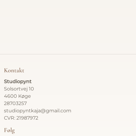
Foldede
Relieffe
Bestill
Atelier
Kontakt
Om
Studiopynt
Solsortvej 10
Kontakt
4600 Køge
28703257
Gavekor
studiopyntkaja@gmail.com
CVR: 21987972
Følg