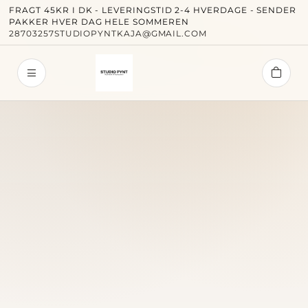
FRAGT 45KR I DK - LEVERINGSTID 2-4 HVERDAGE - SENDER
PAKKER HVER DAG HELE SOMMEREN
28703257
STUDIOPYNTKAJA@GMAIL.COM
Studi
Forside
Alle væ
Papercu